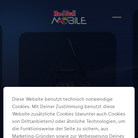
Diese Website benutzt technisch notwendige
Cookies. Mit Deiner Zustimmung benutzt diese
Website zusätzliche Cookies (darunter auch Cookies
von Drittanbietern) oder ähnliche Technologien, um
die Funktionsweise der Seite zu sichern, aus
Marketing-Gründen sowie zur Verbesserung Deines