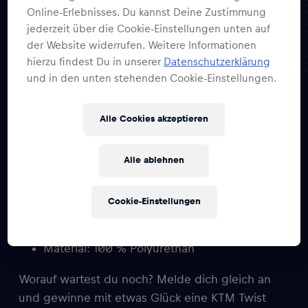
Online-Erlebnisses. Du kannst Deine Zustimmung
SPORTFANS AUFGEPASST
jederzeit über die Cookie-Einstellungen unten auf
der Website widerrufen. Weitere Informationen
6×1 KTM Sporttasche
hierzu findest Du in unserer
Datenschutzerklärung
Twist
und in den unten stehenden Cookie-Einstellungen.
Alle Cookies akzeptieren
Sporttaschen funktional und nicht modisch?
Alle ablehnen
Hier kommt die Wende mit der KTM
Sporttasche Twist für wahre Sport-Fans!
Cookie-Einstellungen
Details:
Material: 100 % Polyurethan
Worauf wartest du noch? Melde dich gleich an
und gewinne mit etwas Glück eine KTM Twist