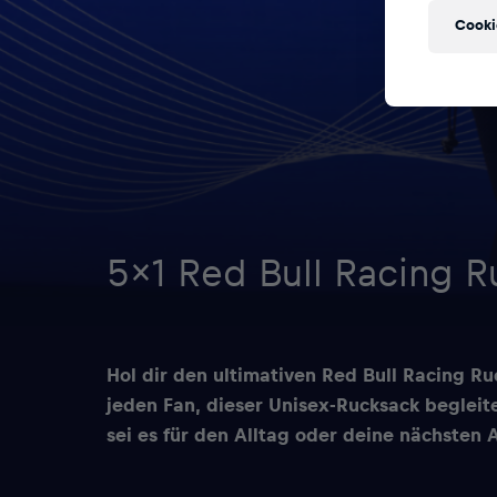
Cooki
5×1 Red Bull Racing R
Hol dir den ultimativen Red Bull Racing Ru
jeden Fan, dieser Unisex-Rucksack begleite
sei es für den Alltag oder deine nächsten 