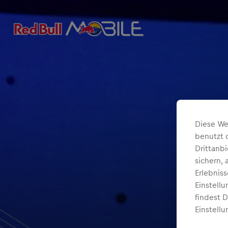
Diese We
benutzt 
Drittanb
sichern,
Erlebnis
Einstell
findest 
Einstellu