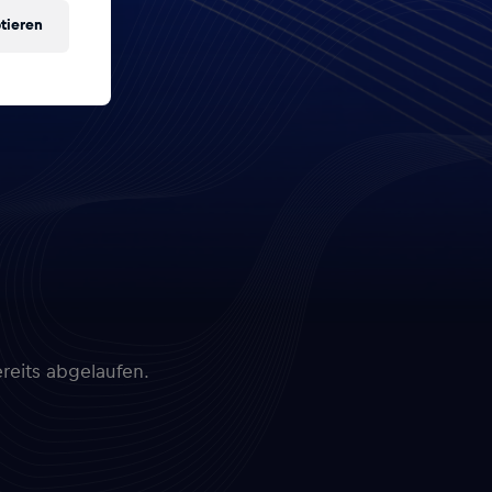
tieren
reits abgelaufen.