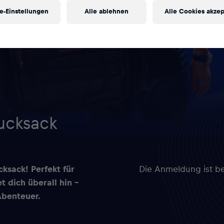
e-Einstellungen
Alle ablehnen
Alle Cookies akzep
ucksack
cksack! Perfekt für
Die Anmeldung ist be
t dich überall hin –
Abenteuer.