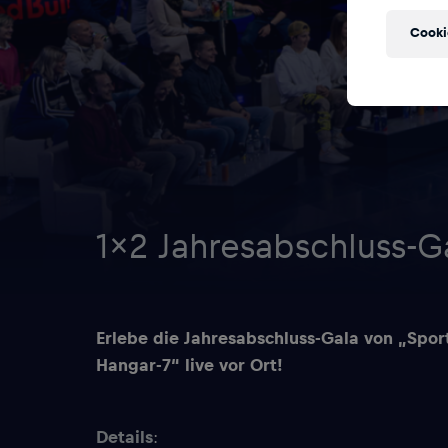
Cooki
1×2 Jahresabschluss-G
Erlebe die Jahresabschluss-Gala von „Spor
Hangar-7“ live vor Ort!
Details
: