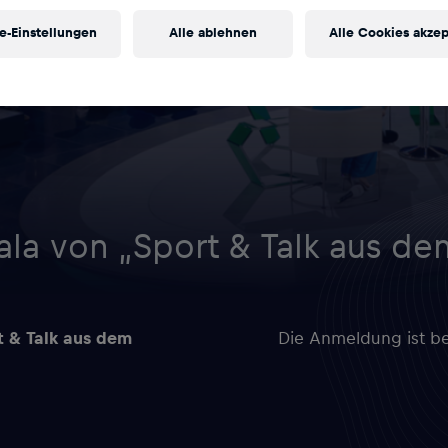
e-Einstellungen
Alle ablehnen
Alle Cookies akzep
ala von „Sport & Talk aus d
t & Talk aus dem
Die Anmeldung ist be