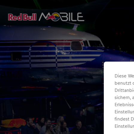
Diese We
benutzt 
Drittanb
sichern,
Erlebnis
Einstell
findest 
Einstellu