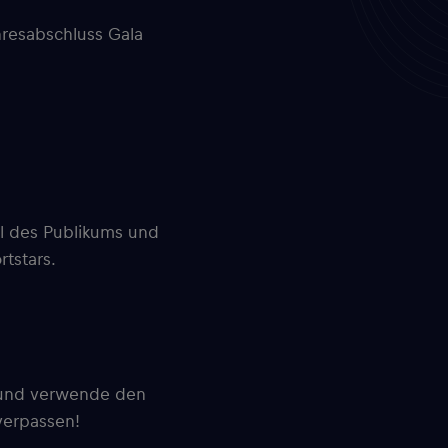
hresabschluss Gala
il des Publikums und
tstars.
t und verwende den
verpassen!