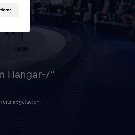
tieren
em Hangar-7“
reits abgelaufen.