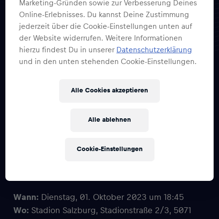
Marketing-Gründen sowie zur Verbesserung Deines
Online-Erlebnisses. Du kannst Deine Zustimmung
jederzeit über die Cookie-Einstellungen unten auf
2×2 UEFA Champions
der Website widerrufen. Weitere Informationen
League Heimspiel-
hierzu findest Du in unserer
Datenschutzerklärung
und in den unten stehenden Cookie-Einstellungen.
Tickets des FC Salzburg
Alle Cookies akzeptieren
Auf geht’s! Feuere unsere Roten Bullen zum
Alle ablehnen
Auftakt der Königsklasse, dem Fußball-
Spektakel des Jahres an, wenn der FC Salzburg
Cookie-Einstellungen
auf Stade Brest in der Red Bull Arena trifft!
Wann:
Dienstag, 01. Oktober 2023 um 18:45
Wo:
Stadion Salzburg, Stadionstraße 2/3, 5071