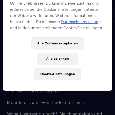
Online-Erlebnisses. Du kannst Deine Zustimmung
jederzeit über die Cookie-Einstellungen unten auf
2×2 Tickets EC RBS vs.
der Website widerrufen. Weitere Informationen
hierzu findest Du in unserer
Datenschutzerklärung
ASH
und in den unten stehenden Cookie-Einstellungen.
Alle Cookies akzeptieren
Auf geht’s! Feuere unsere EC Red Bull Salzburg
Spieler beim IceHockey-Spektakel des Jahres
Alle ablehnen
an, wenn EC Red Bull Salzburg gegen Migross
Supermercati Asiago Hockey antritt!
Cookie-Einstellungen
Wann: DI, 09.01.2024 um 19:15
Wo: Eisarena Salzburg
Mehr Infos zum Event findest du
hier
.
Worauf wartest du noch? Gleich anmelden und