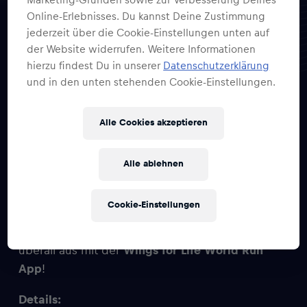
Online-Erlebnisses. Du kannst Deine Zustimmung
jederzeit über die Cookie-Einstellungen unten auf
10×1 Wings for Life
der Website widerrufen. Weitere Informationen
World Run
hierzu findest Du in unserer
Datenschutzerklärung
und in den unten stehenden Cookie-Einstellungen.
Alle Cookies akzeptieren
MAI
Global
10
Alle ablehnen
Cookie-Einstellungen
Sei Teil des globalen Charity-Laufs und laufe von
überall aus mit der
Wings for Life World Run
App
!
Details: