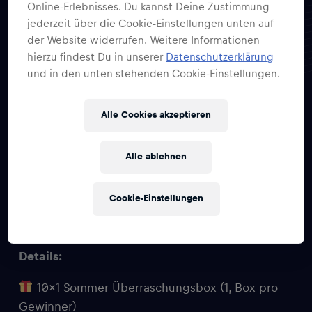
Online-Erlebnisses. Du kannst Deine Zustimmung
jederzeit über die Cookie-Einstellungen unten auf
10×1 Sommer
der Website widerrufen. Weitere Informationen
hierzu findest Du in unserer
Datenschutzerklärung
Überraschungsbox
und in den unten stehenden Cookie-Einstellungen.
Alle Cookies akzeptieren
Der Sommer wird überraschend!
Alle ablehnen
Lass dich von exklusiven Items aus der Welt von
Red Bull überraschen – in unserer limitierten
Cookie-Einstellungen
Sommerbox steckt alles, was dein Fan-Herz
höherschlagen lässt!
Details:
10×1 Sommer Überraschungsbox (1, Box pro
Gewinner)