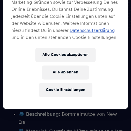
Marketing-Gründen sowie zur Verbesserung Deines
Online-Erlebnisses. Du kannst Deine Zustimmung
jederzeit über die Cookie-Einstellungen unten auf
10×1 Red Bull Racing
der Website widerrufen. Weitere Informationen
Bommelmütze
hierzu findest Du in unserer
Datenschutzerklärung
und in den unten stehenden Cookie-Einstellungen.
Alle Cookies akzeptieren
Bleib warm und stylisch mit der New Era
Official Teamline Bommelmütze von Red Bull
Alle ablehnen
Racing!
Details:
Cookie-Einstellungen
Anzahl der Gewinner:
10 (jeweils eine
Mütze pro Gewinner)
Beschreibung:
Bommelmütze von New
Era