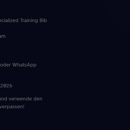
cialized Training Bib
eam
l oder WhatsApp
.2026
t und verwende den
 verpassen!