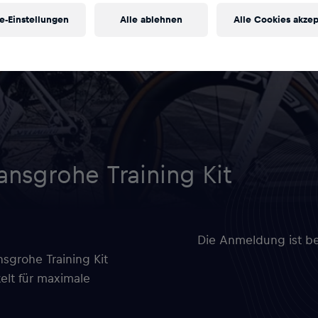
e-Einstellungen
Alle ablehnen
Alle Cookies akzep
nsgrohe Training Kit
Die Anmeldung ist be
sgrohe Training Kit
elt für maximale