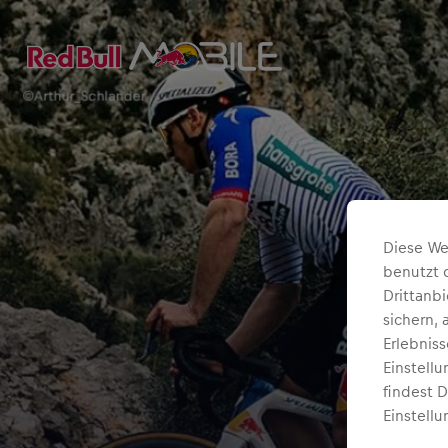
Diese We
benutzt 
Drittanb
sichern,
Erlebnis
Einstell
findest 
Einstellu