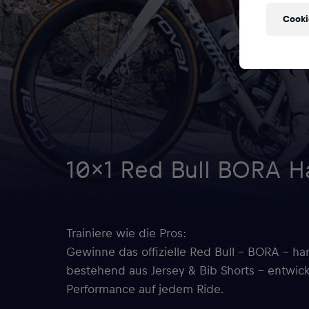
Cooki
10×1 Red Bull BORA Ha
Trainiere wie die Pros:
Gewinne das offizielle Red Bull – BORA – han
bestehend aus Jersey & Bib Shorts – entwick
Performance auf jedem Ride.