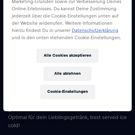
Marketing-Gründen sowie zur Verbesserung Deines
Online-Erlebnisses. Du kannst Deine Zustimmung
FLÜGEL FÜR DEINE KÜCHE!
jederzeit über die Cookie-Einstellungen unten auf
der Website widerrufen. Weitere Informationen
10×1 Gläserdoppelpack
hierzu findest Du in unserer
Datenschutzerklärung
und in den unten stehenden Cookie-Einstellungen.
Verleihe deiner Küche Flügel! Wir haben ein
Alle Cookies akzeptieren
Red Bull Gläser Doppelpack für dich zuhause!
Alle ablehnen
Mit dem beliebten Design des Red Bull Gläser
Doppelpacks kannst du deine gekühlten Red Bull
Cookie-Einstellungen
Getränke im passenden Glas genießen. Die
Gläser sind im satinierten Red Bull Dosen Design
gestaltet und bietet Platz für 250 ml Flüssigkeit –
Optimal für dein Lieblingsgetränk, best served ice
cold!