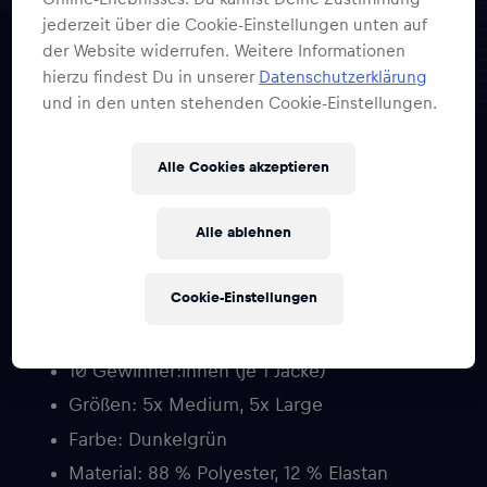
jederzeit über die Cookie-Einstellungen unten auf
der Website widerrufen. Weitere Informationen
10×1 AlphaTauri Herren
hierzu findest Du in unserer
Datenschutzerklärung
Jacke
und in den unten stehenden Cookie-Einstellungen.
Alle Cookies akzeptieren
Red Bull Style in seiner edelsten Form – sichere
Alle ablehnen
dir eine exklusive AlphaTauri Herrenjacke in
Dunkelgrün!
Cookie-Einstellungen
Details:
10 Gewinner:innen (je 1 Jacke)
Größen: 5x Medium, 5x Large
Farbe: Dunkelgrün
Material: 88 % Polyester, 12 % Elastan