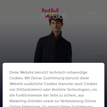
Diese Website benutzt technisch notwendige
Cookies. Mit Deiner Zustimmung benutzt diese
Website zusätzliche Cookies (darunter auch Cookies
von Drittanbietern) oder ähnliche Technologien, um
die Funktionsweise der Seite zu sichern, aus
Marketing-Gründen sowie zur Verbesserung Deines
Online-Erlebnisses. Du kannst Deine Zustimmung